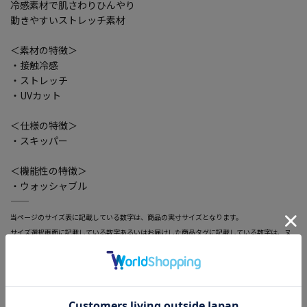
冷感素材で肌さわりひんやり
動きやすいストレッチ素材
＜素材の特徴＞
・接触冷感
・ストレッチ
・UVカット
＜仕様の特徴＞
・スキッパー
＜機能性の特徴＞
・ウォッシャブル
―――――――――――――――――――――――
当ページのサイズ表に記載している数字は、商品の実寸サイズとなります。
サイズ選択画面に記載している数字あるいはお届けした商品タグに記載している数字は、ヌ
ード寸の目安となりますので、実寸サイズと異なる場合がございます。
―――――――――――――――――――――――
・Viola®は、帝人フロンティア（株）が所有する登録商標