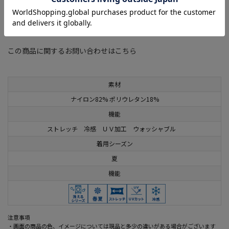
関連タグ
：
#Viola
#暑さ対策レディーストップス
#期間限定SALE(レディース)
この商品に関するお問い合わせはこちら
素材
ナイロン82% ポリウレタン18%
機能
ストレッチ 冷感 ＵＶ加工 ウォッシャブル
着用シーズン
夏
機能
注意事項
・画面の商品の色、イメージについては現品と多少の違いがある場合がございます