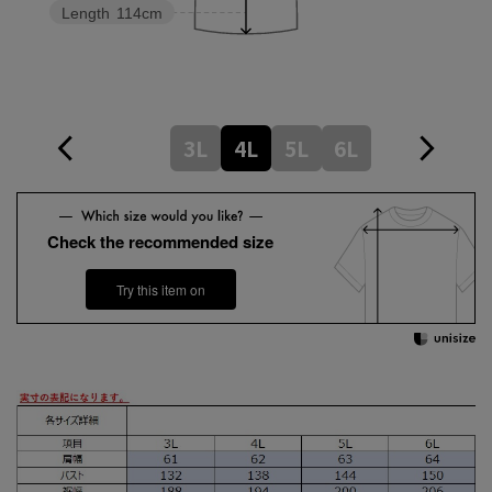
Length
114cm
3L
4L
5L
6L
Check the recommended size
Try this item on