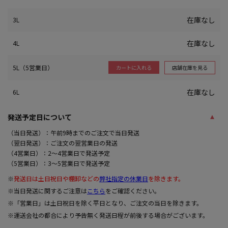
在庫なし
3L
在庫なし
4L
5L（5営業日）
店舗在庫を見る
カートに入れる
在庫なし
6L
発送予定日について
（当日発送）：午前9時までのご注文で当日発送
（翌日発送）：ご注文の翌営業日の発送
（4営業日）：2～4営業日で発送予定
（5営業日）：3～5営業日で発送予定
※
発送日は土日祝日や棚卸などの
弊社指定の休業日
を除きます。
※当日発送に関するご注意は
こちら
をご確認ください。
※「営業日」は土日祝日を除く平日となり、ご注文の当日を除きます。
※運送会社の都合により予告無く発送日程が前後する場合がございます。