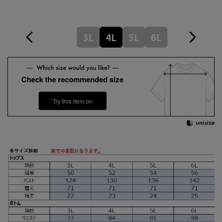
3L
4L
5L
6L
Check the recommended size
Try this item on