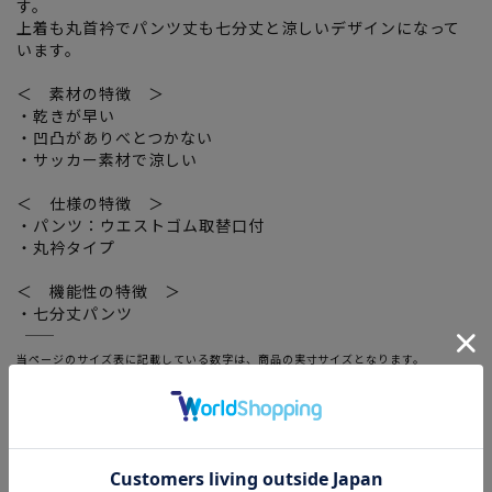
す。
上着も丸首衿でパンツ丈も七分丈と涼しいデザインになって
います。
＜ 素材の特徴 ＞
・乾きが早い
・凹凸がありべとつかない
・サッカー素材で涼しい
＜ 仕様の特徴 ＞
・パンツ：ウエストゴム取替口付
・丸衿タイプ
＜ 機能性の特徴 ＞
・七分丈パンツ
―――――――――――――――――――――――
当ページのサイズ表に記載している数字は、商品の実寸サイズとなります。
サイズ選択画面に記載している数字あるいはお届けした商品タグに記載している数字
は、ヌード寸の目安となりますので、実寸サイズと異なる場合がございます。
―――――――――――――――――――――――
関連タグ
：
#期間限定SALE(レディース)
#レディースルームウエア