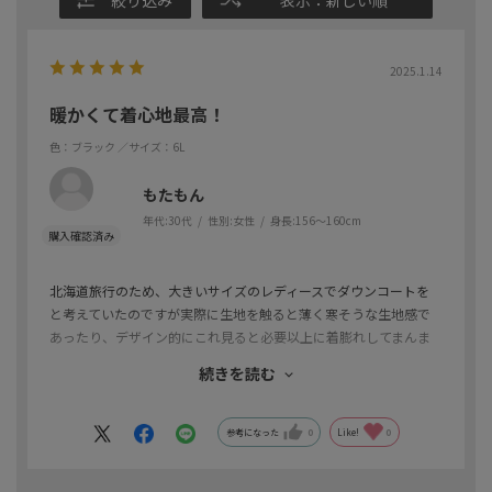
絞り込み
表示：新しい順
2025.1.14
暖かくて着心地最高！
色：ブラック
／サイズ：6L
もたもん
年代:
30代
性別:
女性
身長:
156～160cm
北海道旅行のため、大きいサイズのレディースでダウンコートを
と考えていたのですが実際に生地を触ると薄く寒そうな生地感で
あったり、デザイン的にこれ見ると必要以上に着膨れしてまんま
るになってしまったりとどうしようかと悩んでた時に店舗でこち
続きを読む
らの商品を発見して気に入ったので、サイズ違いをネットで注文
させていただきました。
デザインも暖かさも凄く気に入ったので、寒い時期は活用してい
参考になった
0
Like!
0
きたいと思います！