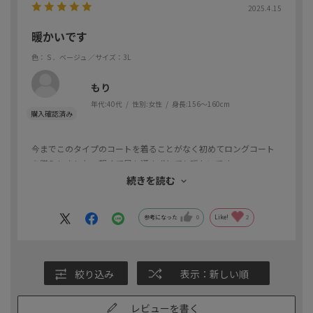
2025.4.15
暖かいです
色：Ｓ．ベージュ
／サイズ：3L
もり
年代:
40代
性別:
女性
身長:
156～160cm
今までこのタイプのコートを着ることがなく初めてロングコート
を購入しました。軽くて風も通さずとても暖かいです。
ベージュカラーを購入しましたが美シルエットというだけあって
続きを読む
着ぶくれする感じも突っ張り感も無く着心地良かったです！
参考になった
0
Like!
2
絞り込み
表示：新しい順
レビューを書く