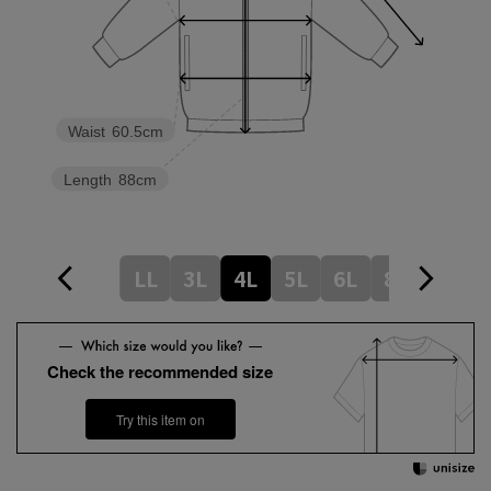
Waist
60.5cm
Length
88cm
LL
3L
4L
5L
6L
8L
Check the recommended size
Try this item on