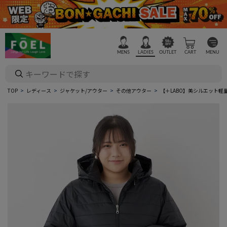
MENS
LADIES
OUTLET
CART
MENU
TOP
レディース
ジャケット/アウター
その他アウター
【＋LABO】美シルエット