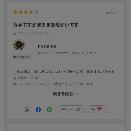
2026.2.1
薄手ですがまあまあ暖かいです
色：ブラック
／サイズ：8L
no name
年代:
40代
性別:
女性
身長:
166～170cm
生地は薄め、綿もそんなにはいってませんが、蓄熱するのでまあ
まあ暖かいです。
太ってるのでこのくらいの厚さがちょうど良いかも？
生地はかなり光沢がありシャカシャカするので、ちょっとチープ
続きを読む
に見えるかもしれません。
リュック背負ってると肩紐が落ちてきます。
サイズ感はちょうどよかったです。
参考になった
0
Like!
1