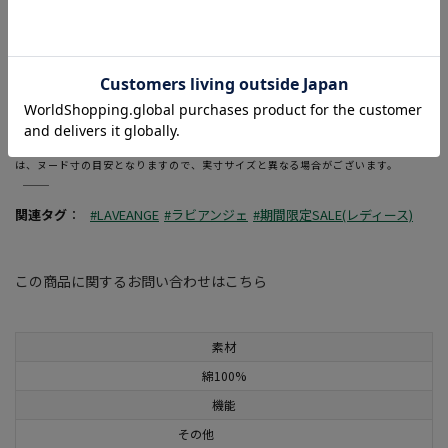
・深めのVネック・前後差をつけたヘムデザイン・サイドスリ
ット
・ドロップショルダーと袖口にたまるボリューム感
・レイヤードスタイル
―――――――――――――――――――――――
当ページのサイズ表に記載している数字は、商品の実寸サイズとなります。
サイズ選択画面に記載している数字あるいはお届けした商品タグに記載している数字
は、ヌード寸の目安となりますので、実寸サイズと異なる場合がございます。
―――――――――――――――――――――――
関連タグ
：
#LAVEANGE
#ラビアンジェ
#期間限定SALE(レディース)
この商品に関するお問い合わせはこちら
素材
綿100%
機能
その他