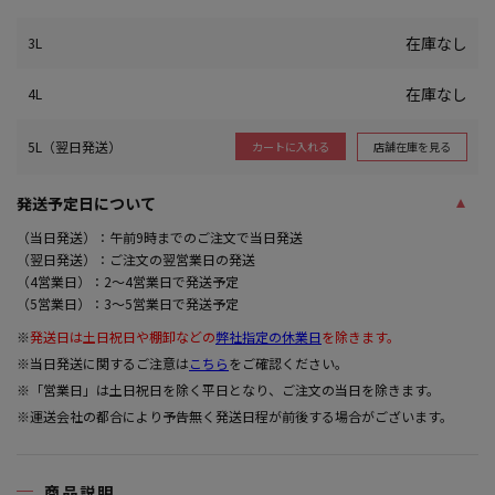
在庫なし
3L
在庫なし
4L
5L（翌日発送）
店舗在庫を見る
カートに入れる
発送予定日について
（当日発送）：午前9時までのご注文で当日発送
（翌日発送）：ご注文の翌営業日の発送
（4営業日）：2～4営業日で発送予定
（5営業日）：3～5営業日で発送予定
※
発送日は土日祝日や棚卸などの
弊社指定の休業日
を除きます。
※当日発送に関するご注意は
こちら
をご確認ください。
※「営業日」は土日祝日を除く平日となり、ご注文の当日を除きます。
※運送会社の都合により予告無く発送日程が前後する場合がございます。
商品説明