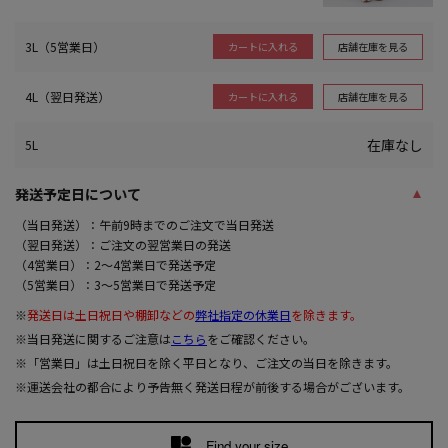
3L（5営業日）
店舗在庫を見る
カートに入れる
4L（翌日発送）
店舗在庫を見る
カートに入れる
在庫なし
5L
発送予定日について
（当日発送）：午前9時までのご注文で当日発送
（翌日発送）：ご注文の翌営業日の発送
（4営業日）：2～4営業日で発送予定
（5営業日）：3～5営業日で発送予定
※
発送日は土日祝日や棚卸などの
弊社指定の休業日
を除きます。
※当日発送に関するご注意は
こちら
をご確認ください。
※「営業日」は土日祝日を除く平日となり、ご注文の当日を除きます。
※運送会社の都合により予告無く発送日程が前後する場合がございます。
Find your size