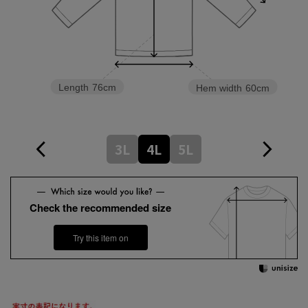
Length
76cm
Hem width
60cm
3L
4L
5L
Check the recommended size
Try this item on