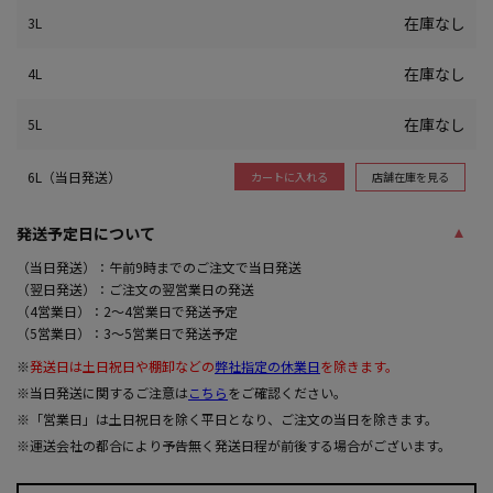
在庫なし
3L
在庫なし
4L
在庫なし
5L
6L（当日発送）
店舗在庫を見る
カートに入れる
発送予定日について
（当日発送）：午前9時までのご注文で当日発送
（翌日発送）：ご注文の翌営業日の発送
（4営業日）：2～4営業日で発送予定
（5営業日）：3～5営業日で発送予定
※
発送日は土日祝日や棚卸などの
弊社指定の休業日
を除きます。
※当日発送に関するご注意は
こちら
をご確認ください。
※「営業日」は土日祝日を除く平日となり、ご注文の当日を除きます。
※運送会社の都合により予告無く発送日程が前後する場合がございます。