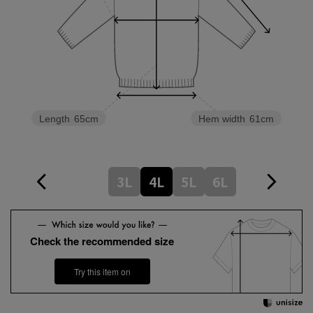
Hem width
61cm
Length
65cm
3L
4L
5L
6L
Check the recommended size
Try this item on