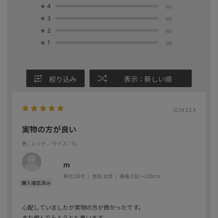
★
4
(0)
★
3
(0)
★
2
(0)
★
1
(0)
絞り込み
表示：新しい順
2024.12.4
実物の方が良い
色：レッド
／サイズ：5L
m
年代:
50代
性別:
女性
身長:
161～165cm
心配していましたが実物の方が良かったです。
また頼んでみようとも思います。