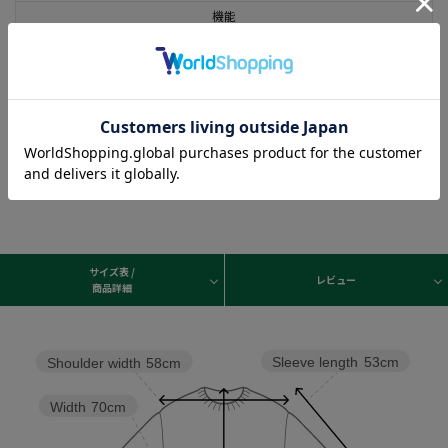
機能
注意事項
・画面の商品の色、イメージについては現品と多少の違いがある場合がございます
が、予めご了承くださいませ。
・WEB価格はオンラインショップの販売価格となります。店頭とは、一部販売価格お
よびセール内容が異なる場合がございます。
サイズ表 /
レビュー
商品詳細
Sleeve length
53cm
Shoulder width
58cm
Width
70cm