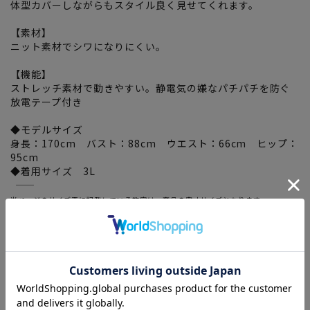
体型カバーしながらもスタイル良く見せてくれます。
【素材】
ニット素材でシワになりにくい。
【機能】
ストレッチ素材で動きやすい。静電気の嫌なパチパチを防ぐ
放電テープ付き
◆モデルサイズ
身長：170cm バスト：88cm ウエスト：66cm ヒップ：
95cm
◆着用サイズ 3L
―――――――――――――――――――――――
当ページのサイズ表に記載している数字は、商品の実寸サイズとなります。
サイズ選択画面に記載している数字あるいはお届けした商品タグに記載している数字
は、ヌード寸の目安となりますので、実寸サイズと異なる場合がございます。
―――――――――――――――――――――――
関連タグ
：
#ELFO
#ELFOLadies
#期間限定SALE(レディース)