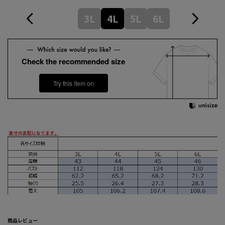
3L
4L
5L
6L
Check the recommended size
Try this item on
商品レビュー