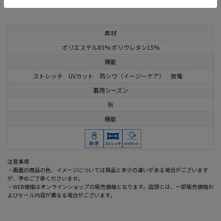
この商品に関するお問い合わせはこちら
素材
ポリエステル85% ポリウレタン15%
機能
ストレッチ UVカット 防シワ（イージーケア） 放電
着用シーズン
秋
機能
注意事項
・画面の商品の色、イメージについては現品と多少の違いがある場合がございます
が、予めご了承くださいませ。
・WEB価格はオンラインショップの販売価格となります。店頭とは、一部販売価格お
よびセール内容が異なる場合がございます。