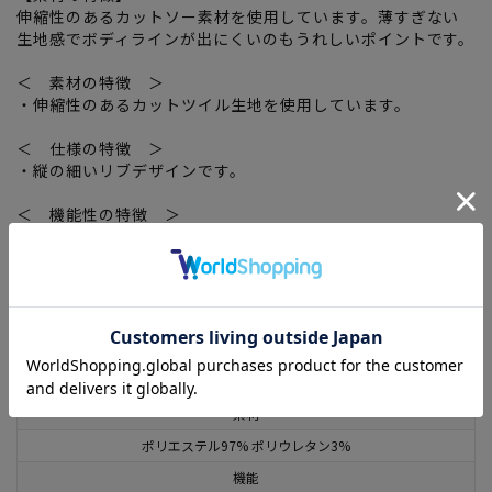
伸縮性のあるカットソー素材を使用しています。薄すぎない
生地感でボディラインが出にくいのもうれしいポイントです。
＜ 素材の特徴 ＞
・伸縮性のあるカットツイル生地を使用しています。
＜ 仕様の特徴 ＞
・縦の細いリブデザインです。
＜ 機能性の特徴 ＞
・ウォッシャブル
関連タグ
：
#LASELASE
#PANTSSKIRT
#期間限定SALE(レディース)
この商品に関するお問い合わせはこちら
素材
ポリエステル97% ポリウレタン3%
機能