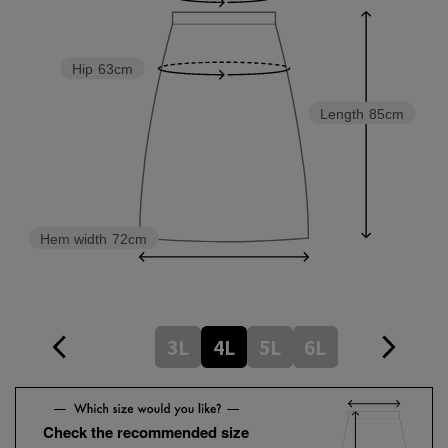
Hip
63cm
Length
85cm
Hem width
72cm
3L
4L
5L
6L
Check the recommended size