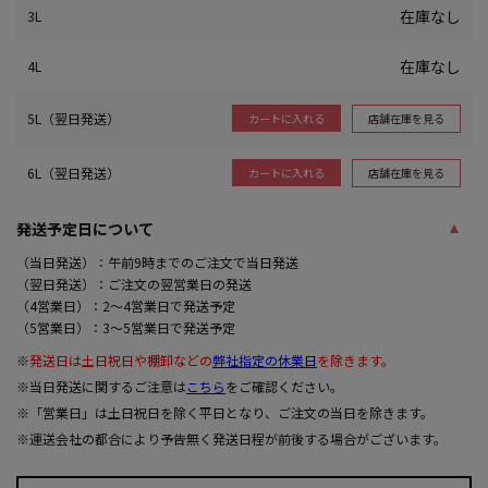
在庫なし
3L
在庫なし
4L
5L（翌日発送）
店舗在庫を見る
カートに入れる
6L（翌日発送）
店舗在庫を見る
カートに入れる
発送予定日について
（当日発送）：午前9時までのご注文で当日発送
（翌日発送）：ご注文の翌営業日の発送
（4営業日）：2～4営業日で発送予定
（5営業日）：3～5営業日で発送予定
※
発送日は土日祝日や棚卸などの
弊社指定の休業日
を除きます。
※当日発送に関するご注意は
こちら
をご確認ください。
※「営業日」は土日祝日を除く平日となり、ご注文の当日を除きます。
※運送会社の都合により予告無く発送日程が前後する場合がございます。