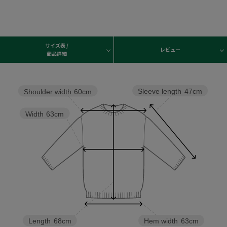
サイズ表 /
レビュー
商品詳細
Sleeve length
47cm
Shoulder width
60cm
Width
63cm
Hem width
63cm
Length
68cm