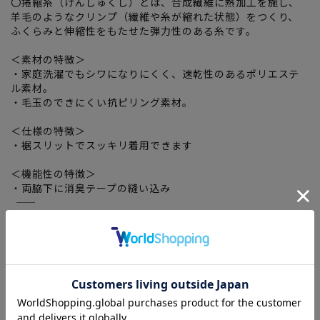
〇捲縮糸（けんしゅくし）とは、合成繊維に熱加工を施し、
羊毛のようなクリンプ（繊維や糸が縮れた状態）をつくり、
ふくらみと伸縮性をもたせた弾力性のある糸です。
＜素材の特徴＞
・家庭洗濯でもシワになりにくく、速乾性のあるポリエステ
ル素材。
・毛玉のできにくい抗ピリング素材。
＜仕様の特徴＞
・裾スリットでスッキリ着用できます
＜機能性の特徴＞
・両脇下に消臭テープの縫い込み
―――――――――――――――――――――――
当ページのサイズ表に記載している数字は、商品の実寸サイズとなります。
サイズ選択画面に記載している数字あるいはお届けした商品タグに記載している数字
は、ヌード寸の目安となりますので、実寸サイズと異なる場合がございます。
―――――――――――――――――――――――
関連タグ
：
#ELFO
#ELFOLadies
#lightouter
#レディース定番
#期間限定SALE(レディース)