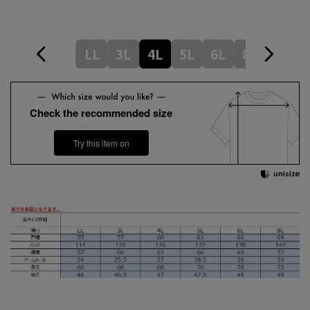
LL
3L
4L
5L
6L
8L
Check the recommended size
Try this item on