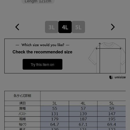
Length
121cm
3L
4L
5L
Check the recommended size
Try this item on