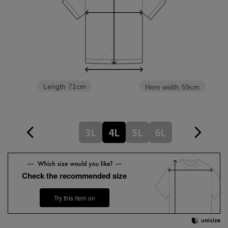
Length
71cm
Hem width
59cm
3L
4L
5L
6L
Check the recommended size
Try this item on