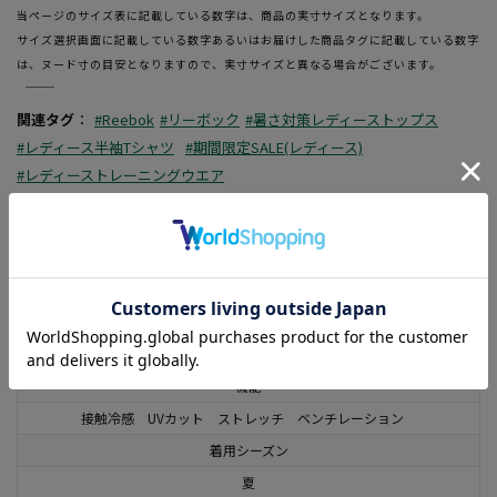
当ページのサイズ表に記載している数字は、商品の実寸サイズとなります。
サイズ選択画面に記載している数字あるいはお届けした商品タグに記載している数字
は、ヌード寸の目安となりますので、実寸サイズと異なる場合がございます。
―――――――――――――――――――――――
関連タグ
：
#Reebok
#リーボック
#暑さ対策レディーストップス
#レディース半袖Tシャツ
#期間限定SALE(レディース)
#レディーストレーニングウエア
この商品に関するお問い合わせはこちら
素材
ポリエステル100%
機能
接触冷感 UVカット ストレッチ ベンチレーション
着用シーズン
夏