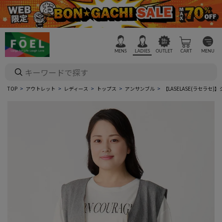
MENS
LADIES
OUTLET
CART
MENU
TOP
アウトレット
レディース
トップス
アンサンブル
【LASELASE(ラセラ