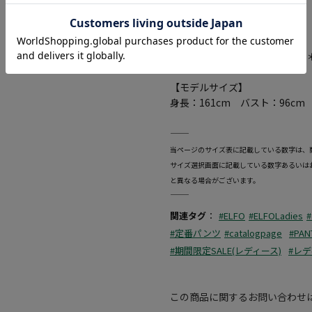
光沢感：なし
裏地：ｰ
ポケット：あり
＊＊＊＊＊＊＊＊＊＊＊＊＊＊
【モデルサイズ】
身長：161cm バスト：96cm
―――――――――――――――――――――――
当ページのサイズ表に記載している数字は、
サイズ選択画面に記載している数字あるいは
と異なる場合がございます。
―――――――――――――――――――――――
関連タグ
：
#ELFO
#ELFOLadies
#定番パンツ
#catalogpage
#PAN
#期間限定SALE(レディース)
#レ
この商品に関するお問い合わせ