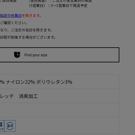
で当日発送
（翌日発送）：ご注文の翌営業日の発送
（5営業日）：3～5営業日で発送予定
指定の休業日
を除きます。
ご確認ください。
なり、ご注文の当日を除きます。
日程が前後する場合がございます。
Find your size
5% ナイロン22% ポリウレタン3%
トレッチ 消臭加工