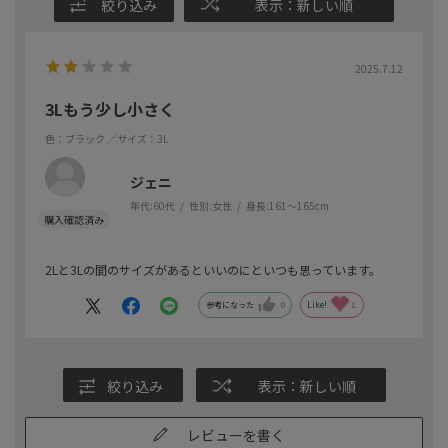
絞り込み
表示：新しい順
2025.7.12
3Lもう少し小さく
色：ブラック
／サイズ：3L
ジェニ
年代:
60代
性別:
女性
身長:
161～165cm
2Lと3Lの間のサイズがあるといいのにといつも思っています。
参考になった
0
Like!
1
絞り込み
表示：新しい順
レビューを書く