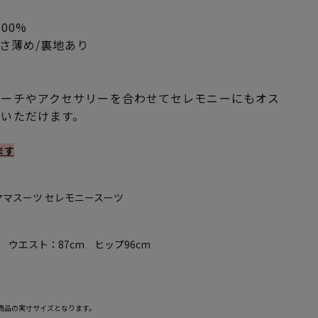
00%
さ薄め/裏地あり
】
ローチやアクセサリーを合わせてセレモニーにもオス
みいただけます。
ます
 ママスーツ セレモニースーツ
m ウエスト：87cm ヒップ96cm
商品の実寸サイズとなります。