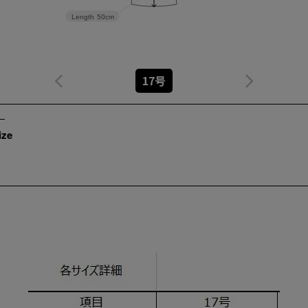
Length
50cm
17号
ize