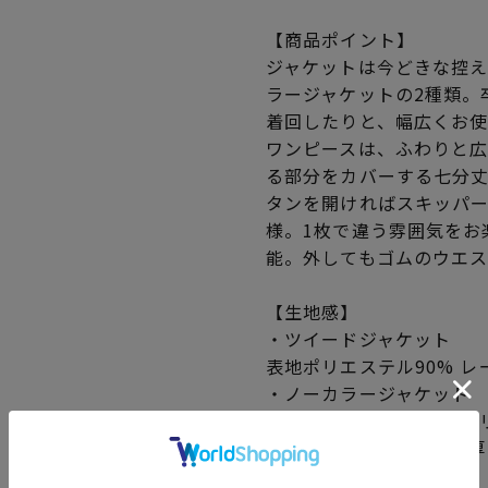
【商品ポイント】
ジャケットは今どきな控
ラージャケットの2種類。
着回したりと、幅広くお使
ワンピースは、ふわりと広
る部分をカバーする七分丈
タンを開ければスキッパー
様。1枚で違う雰囲気をお
能。外してもゴムのウエ
【生地感】
・ツイードジャケット
表地ポリエステル90% レ
・ノーカラージャケット
表地ポリエステル93% ポ
伸縮性無し/透け感無し/厚