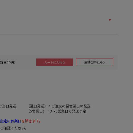
（当日発送）
店舗在庫を見る
カートに入れる
で当日発送
（翌日発送）：ご注文の翌営業日の発送
（5営業日）：3～5営業日で発送予定
指定の休業日
を除きます。
ご確認ください。