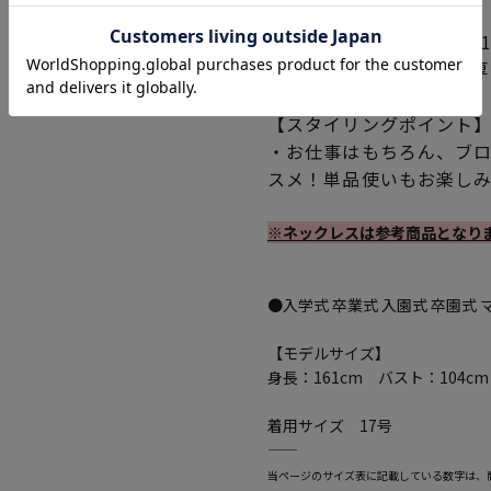
・ワンピース
表地/裏地：ポリエステル1
伸縮性無し/透け感無し/厚
【スタイリングポイント
・お仕事はもちろん、ブ
スメ！単品使いもお楽し
※ネックレスは参考商品となり
●入学式 卒業式 入園式 卒園式
【モデルサイズ】
身長：161cm バスト：104c
着用サイズ 17号
―――――――――――――――――――――――
当ページのサイズ表に記載している数字は、