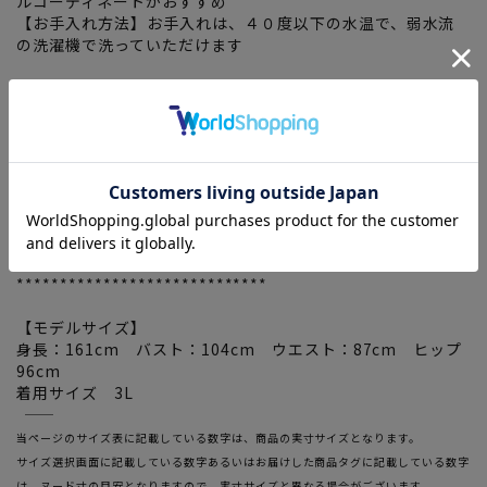
ルコーディネートがおすすめ
【お手入れ方法】お手入れは、４０度以下の水温で、弱水流
の洗濯機で洗っていただけます
*****************************
素材:ポリエステル65%/綿35%
生地の厚み：普通
伸縮性：有り
透け感：無し
光沢感：無し
ポケット:無し
裏地:無し
付属品:無し
*****************************
【モデルサイズ】
身長：161cm バスト：104cm ウエスト：87cm ヒップ
96cm
着用サイズ 3L
―――――――――――――――――――――――
当ページのサイズ表に記載している数字は、商品の実寸サイズとなります。
サイズ選択画面に記載している数字あるいはお届けした商品タグに記載している数字
は、ヌード寸の目安となりますので、実寸サイズと異なる場合がございます。