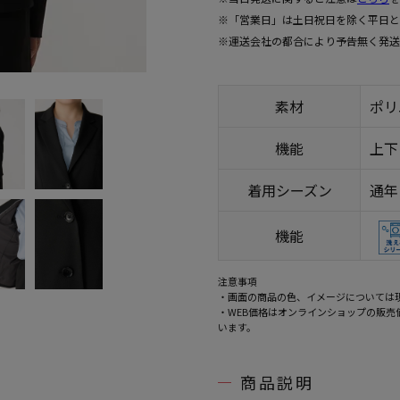
※「営業日」は土日祝日を除く平日と
※運送会社の都合により予告無く発送
素材
ポリ
機能
上
着用シーズン
通年
機能
注意事項
・画面の商品の色、イメージについては
・WEB価格はオンラインショップの販
います。
商品説明