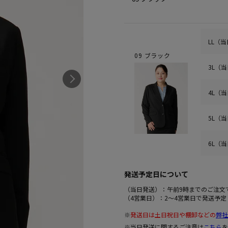
LL（
09 ブラック
3L（
4L（
5L（
6L（
発送予定日について
（当日発送）：午前9時までのご注文
（4営業日）：2～4営業日で発送予定
※
発送日は土日祝日や棚卸などの
弊社
※当日発送に関するご注意は
こちら
を