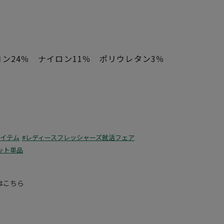
ン24％ ナイロン11％ ポリウレタン3％
アイテム
#レディースフレッシャーズ就活フェア
ット単品
はこちら