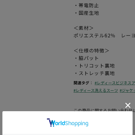
・帯電防止
・国産生地
＜素材＞
ポリエステル62％ レーヨ
＜仕様の特徴＞
・脇パット
・トリコット裏地
・ストレッチ裏地
関連タグ
：
#レディースビジネス
#レディース洗えるスーツ
#ジャケ
この商品に関するお問い合わせ