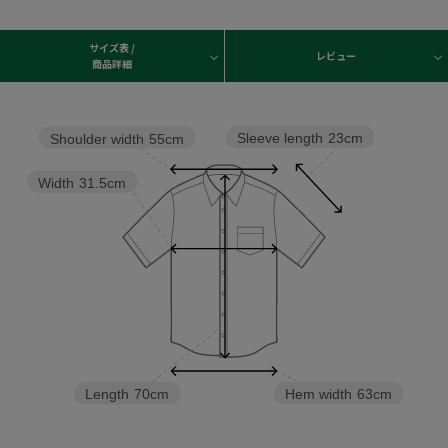
サイズ表 /
レビュー
商品詳細
Sleeve length
23cm
Shoulder width
55cm
Width
31.5cm
Length
70cm
Hem width
63cm