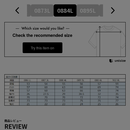
086LL
0873L
0884L
0895L
0806L
9
Check the recommended size
Try this item on
商品レビュー
REVIEW