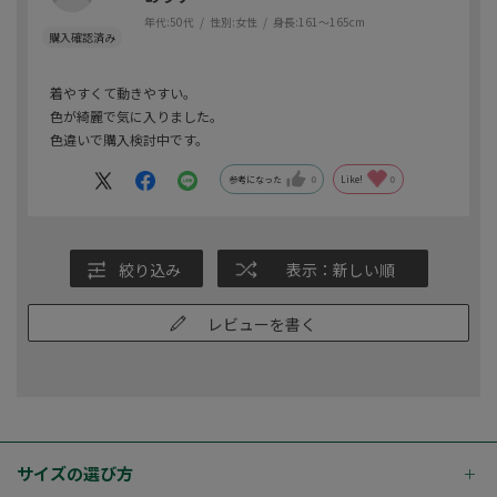
年代:
50代
性別:
女性
身長:
161～165cm
着やすくて動きやすい。
色が綺麗で気に入りました。
色違いで購入検討中です。
参考になった
0
Like!
0
絞り込み
表示：新しい順
レビューを書く
サイズの選び方