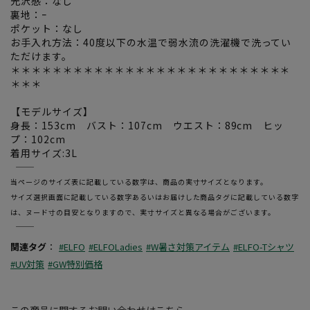
光沢感：なし
裏地：ｰ
ポケット：なし
お手入れ方法：40度以下の水温で弱水流の洗濯機で洗ってい
ただけます。
＊＊＊＊＊＊＊＊＊＊＊＊＊＊＊＊＊＊＊＊＊＊＊＊＊＊＊
＊＊＊
【モデルサイズ】
身長：153cm バスト：107cm ウエスト：89cm ヒッ
プ：102cm
着用サイズ:3L
―――――――――――――――――――――――
当ページのサイズ表に記載している数字は、商品の実寸サイズとなります。
サイズ選択画面に記載している数字あるいはお届けした商品タグに記載している数字
は、ヌード寸の目安となりますので、実寸サイズと異なる場合がございます。
―――――――――――――――――――――――
関連タグ
：
#ELFO
#ELFOLadies
#W暑さ対策アイテム
#ELFO-Tシャツ
#UV対策
#GW特別価格
この商品に関するお問い合わせはこちら