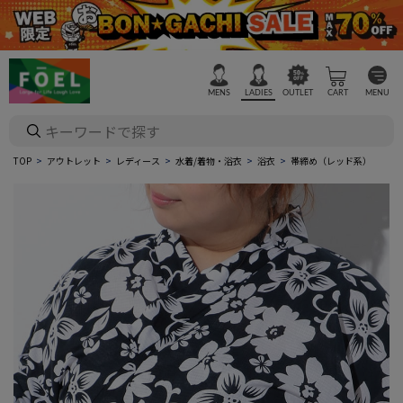
MENS
LADIES
OUTLET
CART
MENU
TOP
アウトレット
レディース
水着/着物・浴衣
浴衣
帯締め（レッド系）